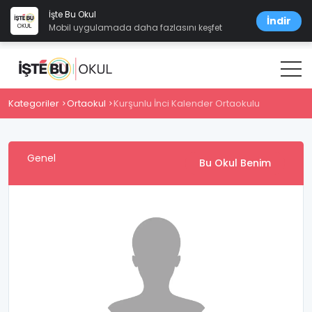
İşte Bu Okul
İndir
Mobil uygulamada daha fazlasını keşfet
Kategoriler
Ortaokul
Kurşunlu İnci Kalender Ortaokulu
Genel
Bu Okul Benim