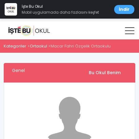
İşte Bu Okul
İndir
Mobil uygulamada daha fazlasını keşfet
Kategoriler
Ortaokul
Macar Fahri Özçelik Ortaokulu
Genel
Bu Okul Benim