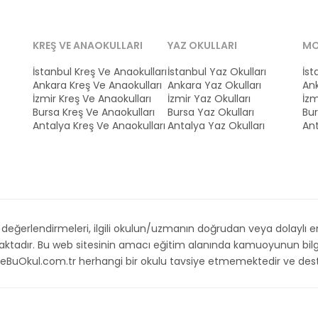
KREŞ VE ANAOKULLARI
YAZ OKULLARI
MO
İstanbul Kreş Ve Anaokulları
İstanbul Yaz Okulları
İst
Ankara Kreş Ve Anaokulları
Ankara Yaz Okulları
Ank
İzmir Kreş Ve Anaokulları
İzmir Yaz Okulları
İzm
Bursa Kreş Ve Anaokulları
Bursa Yaz Okulları
Bur
Antalya Kreş Ve Anaokulları
Antalya Yaz Okulları
Ant
ğerlendirmeleri, ilgili okulun/uzmanın doğrudan veya dolaylı emri,
maktadır. Bu web sitesinin amacı eğitim alanında kamuoyunun bilg
. İsteBuOkul.com.tr herhangi bir okulu tavsiye etmemektedir ve d