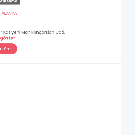
ntülenme
/
ALANYA
 Kas.yeni Mah.kılınçarslan Cad.
 göster
u Sor