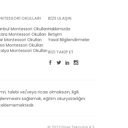
NTESSORI OKULLARI
BIZE ULAŞIN
anbul Montessori Okulları
Hakkımızda
ara Montessori Okulları
İletişim
ir Montessori Okulları
Yasal Bilgilendirmeler
sa Montessori Okulları
alya Montessori Okulları
BIZI TAKIP ET
 talebi ve/veya ricası olmaksızın, ilgili
ilenmesini sağlamak, eğitim okuryazarlığını
esteklememektedir.
© 2023 Finex Teknoloji A.Ş.