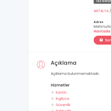
132 Görü
ANTALYA
Adres
Mahmutlar
Haritada
Sor
Açıklama
Açıklama bulunmamaktadır.
Hizmetler
Kantin
İngilizce
Güvenlik