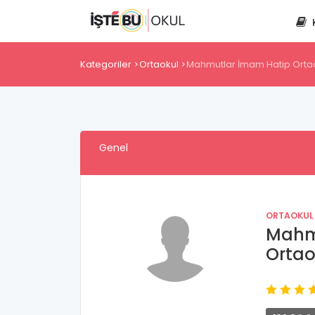
Kategoriler
Ortaokul
Mahmutlar İmam Hatip Orta
Genel
ORTAOKUL
Mahm
Ortao