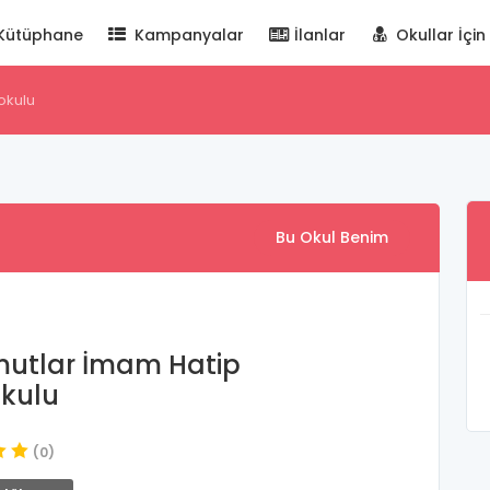
Kütüphane
Kampanyalar
İlanlar
Okullar İçin
okulu
Bu Okul Benim
utlar İmam Hatip
kulu
(0)