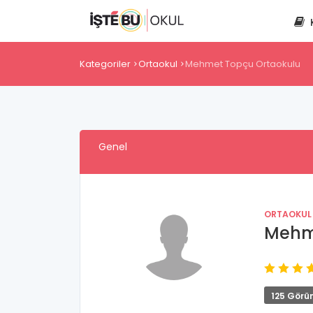
Kategoriler
Ortaokul
Mehmet Topçu Ortaokulu
Genel
ORTAOKUL
Mehm
125 Görü