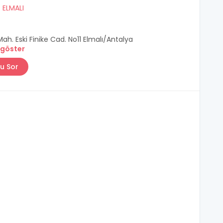
/
ELMALI
ah. Eski Finike Cad. No11 Elmalı/Antalya
 göster
u Sor