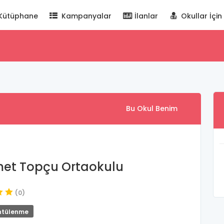
Kütüphane
Kampanyalar
İlanlar
Okullar İçin
Bu Okul Benim
et Topçu Ortaokulu
(0)
ntülenme