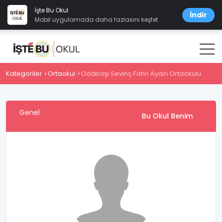
İşte Bu Okul
İndir
Mobil uygulamada daha fazlasını keşfet
Kategoriler
Ortaokul
Odabaşı Sevinç Fahri Aydın Ortaokulu
Genel
Bu Okul Benim