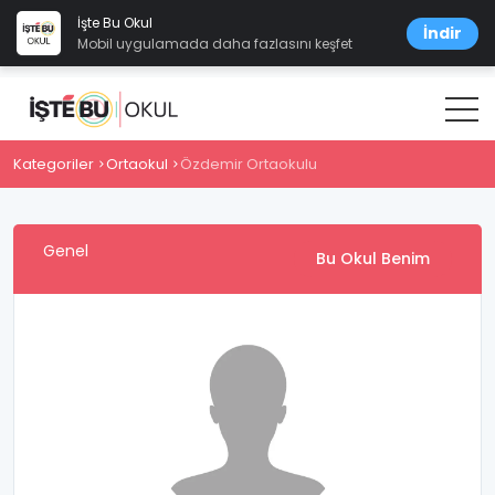
İşte Bu Okul
İndir
Mobil uygulamada daha fazlasını keşfet
Kategoriler
Ortaokul
Özdemir Ortaokulu
Genel
Bu Okul Benim