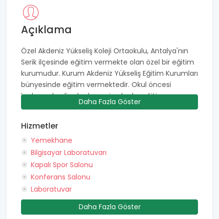
Açıklama
Özel Akdeniz Yükseliş Koleji Ortaokulu, Antalya'nın
Serik ilçesinde eğitim vermekte olan özel bir eğitim
kurumudur. Kurum Akdeniz Yükseliş Eğitim Kurumları
bünyesinde eğitim vermektedir. Okul öncesi
kademeden lise kademesine kadar eğitim veren
Daha Fazla Göster
kurum 2006-2007 senesinden beri eğitim-öğretim
çalışmalarını sürdürmektedir. Kurum tam gün
Hizmetler
eğitim vermekte olup derslerini sabah 08.50 ile 16.20
Yemekhane
saatleri arasında gerçekleştirmektedir. Özel Akdeniz
Yükseliş Koleji Ortaokulu geniş bir kampüs alanına
Bilgisayar Laboratuvarı
sahiptir. 13.000 metrekarelik alan üzerine inşa
Kapalı Spor Salonu
edilmiş kampüste öğrencilerin ihtiyaç
Konferans Salonu
duyabilecekleri geniş alanlar öğrencilere
Laboratuvar
sunulmaktadır. Derslikler ferah ve geniş şekilde
Daha Fazla Göster
dizayn edilmektedir. 500 kişilik çok amaçlı konferans