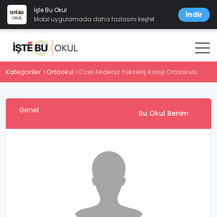
İşte Bu Okul
İndir
Mobil uygulamada daha fazlasını keşfet
Kategoriler
Ortaokul
Özel Akdeniz Yükseliş Koleji Ortaokulu
Genel
Bu Okul Benim