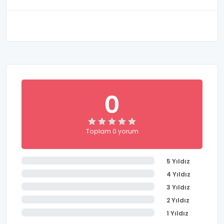
salonu, 600 kişilik yemekhane, kapalı spor salonu,
açık futbol ve basketbol sahaları, tenis kortu
öğrencilere sunulan fiziksel imkanlardan bazılarıdır.
Özel Akdeniz Yükseliş Koleji Ortaokulu yabancı dile
büyük önem vermektedir. Bu önem doğrultusunda
5. sınıftan itibaren öğrencilere yabancı dil ağırlıklı bir
eğitim verilmektedir. Haftada 24 ders saati
boyunca verilen İngilizce eğitiminde öğrencilere
türk ve yabancı öğretmenler eşlik etmektedir.
0
Verilen yabancı dil dersleri çeşitli yabancı dil
etkinlikleriyle desteklenmektedir. Kurumda ayrıca 5.,
6. ve 7. sınıflar için temel düzeyde Almanca dil
Toplam 0 yorum
eğitimi de verilmektedir.
5 Yıldız
4 Yıldız
3 Yıldız
2 Yıldız
1 Yıldız