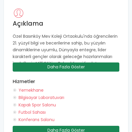
Açıklama
Özel Basınköy Mev Koleji Ortaokulu'nda öğrencilerin
21. yüzyıl bilgi ve becerilerine sahip, bu yüzyılın
dinamiklerine uyumlu, Dünyayla entegre, lider
karakterli gençler olarak geleceğe hazırlanmaları
hedeflenir. Millî Eğitim Bakanlığı müfredatına uygun
Daha Fazla Göster
biçimde geliştirilen, güncellenen ve ileriye taşınan
Ortaokul eğitim sisteminde öğrenciler, akademik ve
Hizmetler
ulusal sınav başarılarını en üst düzeye taşırken;
Yemekhane
sosyal, kültürel, sanatsal ve sportif alanlarda da
gerekli tüm imkân ve desteği sağlayarak bedenen,
Bilgisayar Laboratuvarı
zihnen ve ruhen sağlıklı, yaratıcı ve üretken bireyler
Kapalı Spor Salonu
olarak yetişmeleri hedeflenir. Özel Basınköy Mev
Futbol Sahası
Koleji Ortaokulu öğrencilerinin ulusal sınavlara
Konferans Salonu
hazırlanmaları amacıyla, hafta içi, ders saatleri
Daha Fazla Göster
sonrası ve cumartesi günleri ek çalışmalarla birlikte