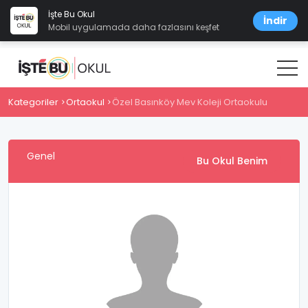
İşte Bu Okul
İndir
Mobil uygulamada daha fazlasını keşfet
Kategoriler
Ortaokul
Özel Basınköy Mev Koleji Ortaokulu
Genel
Bu Okul Benim