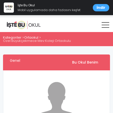
İşte Bu Okul
İndir
Mobil uygulamada daha fazlasını keşfet
Kategoriler
Ortaokul
Özel Büyükçekmece Mev Koleji Ortaokulu
Genel
Bu Okul Benim