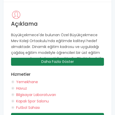
Açıklama
Büyükçekmece'de bulunan Özel Büyükçekmece
Mev Koleji Ortaokulu’nda eğitimde kaliteyi hedef
almaktadır. Dinamik eğitim kadrosu ve uyguladığı
çağdaş eğitim modeliyle öğrencileri bir üst eğitim
kurumuna hazır hale getirilmektedir. Okul teknolojik
Daha Fazla Göster
yönden geliştirilmiş sınıflara, akıllı tahta, bilgisayar ve
diğer eğitim materyallerine sahiptir. Tam
Hizmetler
öğrenmenin gerçekleşmesi için hafta içi 3 gün ve
Yemekhane
cumartesi günleri ek etüt programları
uygulanmaktadır. Özel Büyükçekmece Mev Koleji
Havuz
Ortaokulu'nun temel felsefesi öğrencilerin
Bilgisayar Laboratuvarı
uygulamayla, pratikle, yaşayarak öğrenmesi
Kapalı Spor Salonu
yönündedir. Bu sayede verilen eğitimler hafıza da
Futbol Sahası
kalıcı şekilde ilerlemekte ve sınav başarısına etkisi