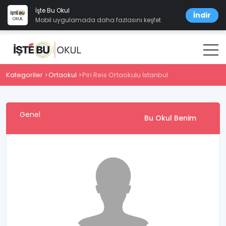
İşte Bu Okul
İndir
Mobil uygulamada daha fazlasını keşfet
Kategoriler
Ortaokul
Piri Reis Ortaokulu İstanbul
Genel
Bu Okul Benim