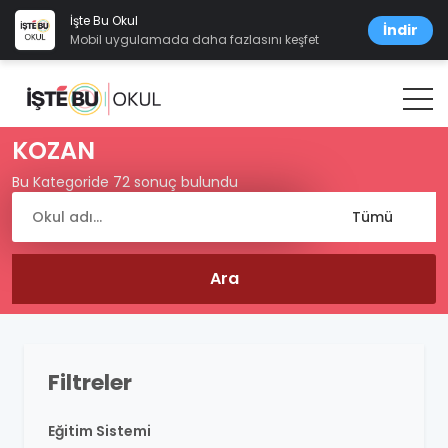
İşte Bu Okul
İndir
Mobil uygulamada daha fazlasını keşfet
KOZAN
Bu Kategoride 72 sonuç bulundu
Filtreler
Eğitim Sistemi