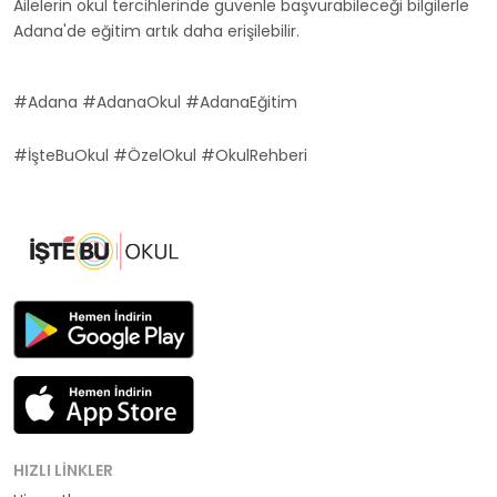
Ailelerin okul tercihlerinde güvenle başvurabileceği bilgilerle
Adana'de eğitim artık daha erişilebilir.
#Adana #AdanaOkul #AdanaEğitim
#İşteBuOkul #ÖzelOkul #OkulRehberi
HIZLI LINKLER