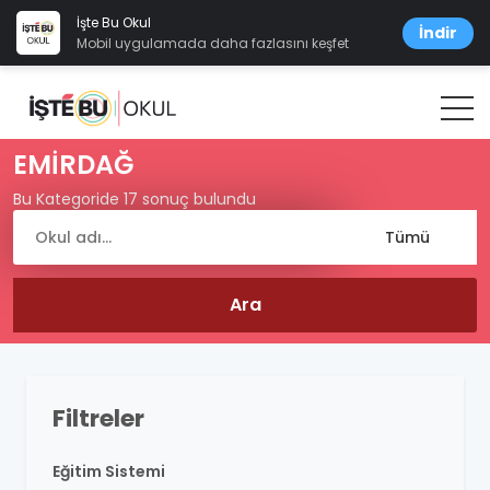
İşte Bu Okul
İndir
Mobil uygulamada daha fazlasını keşfet
EMİRDAĞ
Bu Kategoride 17 sonuç bulundu
Filtreler
Eğitim Sistemi