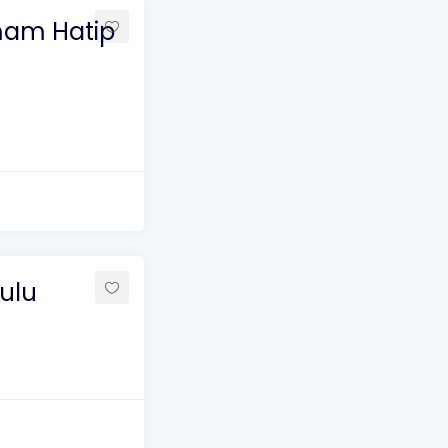
İmam Hatip
kulu