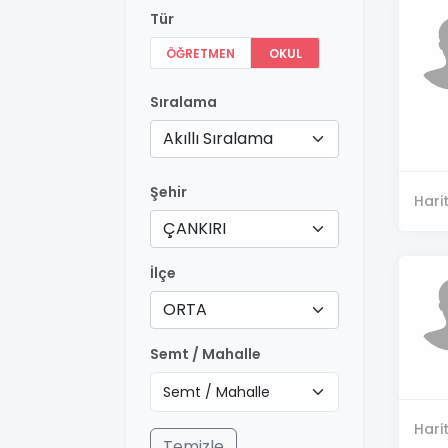
Tür
ÖĞRETMEN
OKUL
Sıralama
Akıllı Sıralama
Şehir
Hari
ÇANKIRI
İlçe
ORTA
Semt / Mahalle
Hari
Temizle