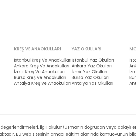
KREŞ VE ANAOKULLARI
YAZ OKULLARI
MO
İstanbul Kreş Ve Anaokulları
İstanbul Yaz Okulları
İst
Ankara Kreş Ve Anaokulları
Ankara Yaz Okulları
Ank
İzmir Kreş Ve Anaokulları
İzmir Yaz Okulları
İzm
Bursa Kreş Ve Anaokulları
Bursa Yaz Okulları
Bur
Antalya Kreş Ve Anaokulları
Antalya Yaz Okulları
Ant
ğerlendirmeleri, ilgili okulun/uzmanın doğrudan veya dolaylı emri,
maktadır. Bu web sitesinin amacı eğitim alanında kamuoyunun bilg