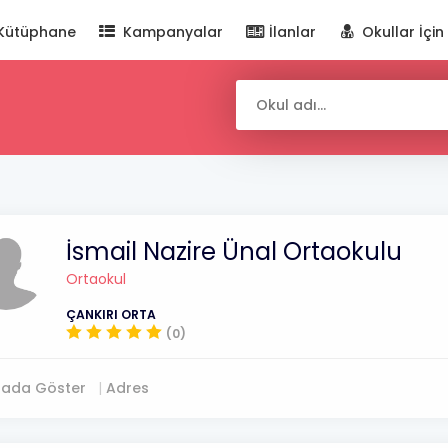
Kütüphane
Kampanyalar
İlanlar
Okullar İçin
İsmail Nazire Ünal Ortaokulu
Ortaokul
ÇANKIRI ORTA
(0)
tada Göster
Adres