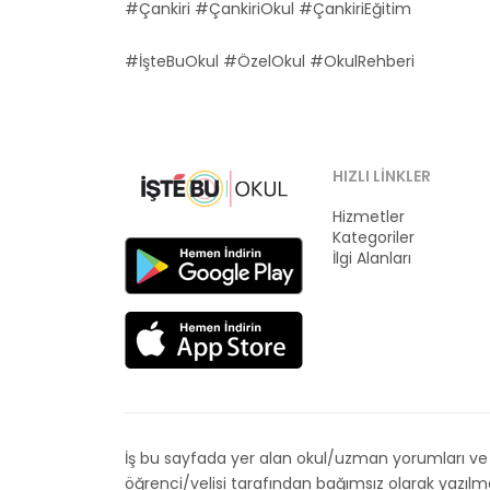
#Çankiri #ÇankiriOkul #ÇankiriEğitim
#İşteBuOkul #ÖzelOkul #OkulRehberi
HIZLI LINKLER
Hizmetler
Kategoriler
İlgi Alanları
İş bu sayfada yer alan okul/uzman yorumları ve de
öğrenci/velisi tarafından bağımsız olarak yazıl