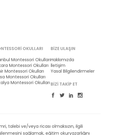
NTESSORI OKULLARI
BIZE ULAŞIN
anbul Montessori Okulları
Hakkımızda
ara Montessori Okulları
İletişim
ir Montessori Okulları
Yasal Bilgilendirmeler
sa Montessori Okulları
alya Montessori Okulları
BIZI TAKIP ET
 talebi ve/veya ricası olmaksızın, ilgili
ilenmesini sağlamak, eğitim okuryazarlığını