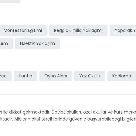
Montessori Eğitimi
Reggio Emilia Yaklaşımı
Yaparak 
stem
Eklektik Yaklaşım
izce
Kantin
Oyun Alanı
Yaz Okulu
Kodlama
arı ile dikkat çekmektedir. Devlet okulları, özel okullar ve kurs merk
dır. Ailelerin okul tercihlerinde güvenle başvurabileceği bilgilerle