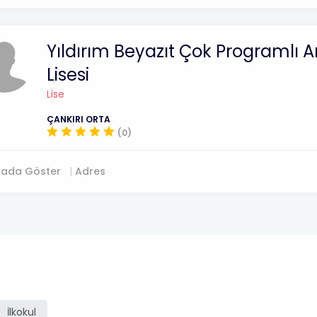
Yıldırım Beyazıt Çok Programlı 
Lisesi
Lise
ÇANKIRI ORTA
(0)
tada Göster
Adres
ı
İlkokul