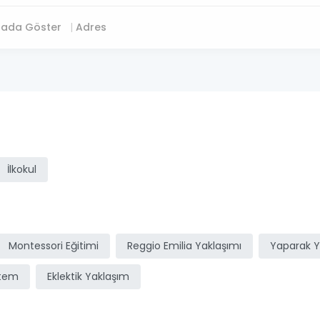
tada Göster
Adres
ı
İlkokul
Montessori Eğitimi
Reggio Emilia Yaklaşımı
Yaparak 
stem
Eklektik Yaklaşım