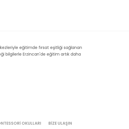
rkezleriyle eğitimde fırsat eşitliği sağlanan
ği bilgilerle Erzincan'de eğitim artık daha
NTESSORI OKULLARI
BIZE ULAŞIN