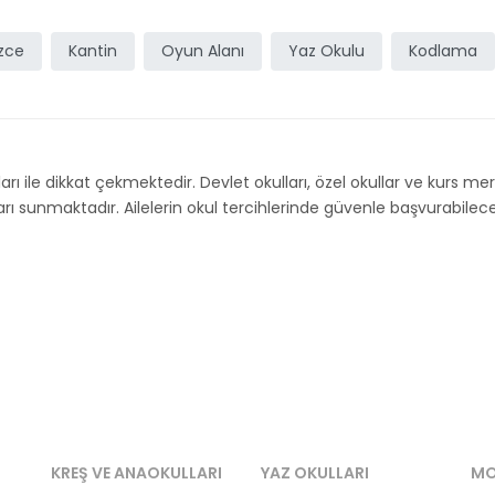
izce
Kantin
Oyun Alanı
Yaz Okulu
Kodlama
ıları ile dikkat çekmektedir. Devlet okulları, özel okullar ve kurs me
arı sunmaktadır. Ailelerin okul tercihlerinde güvenle başvurabilece
KREŞ VE ANAOKULLARI
YAZ OKULLARI
MO