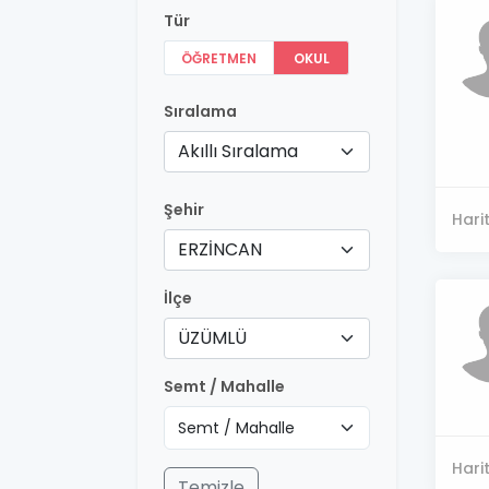
Tür
ÖĞRETMEN
OKUL
Sıralama
Akıllı Sıralama
Şehir
Hari
ERZİNCAN
İlçe
ÜZÜMLÜ
Semt / Mahalle
Hari
Temizle