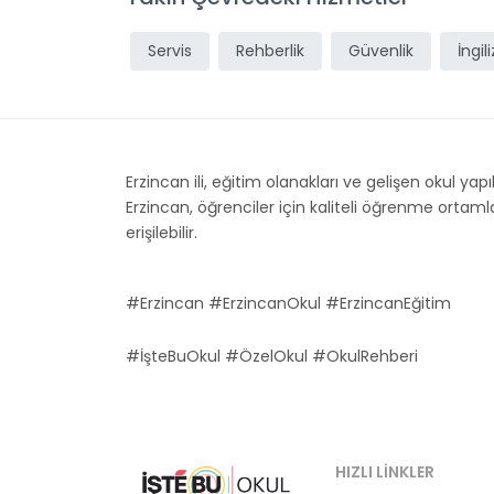
Servis
Rehberlik
Güvenlik
İngil
Erzincan ili, eğitim olanakları ve gelişen okul yap
Erzincan, öğrenciler için kaliteli öğrenme ortaml
erişilebilir.
#Erzincan #ErzincanOkul #ErzincanEğitim
#İşteBuOkul #ÖzelOkul #OkulRehberi
HIZLI LINKLER