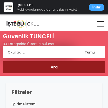
İşte Bu Okul
İndir
Mobil uygulamada daha fazlasını keşfet
Güvenlik TUNCELİ
Bu Kategoride 0 sonuç bulundu
Filtreler
Eğitim Sistemi