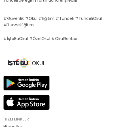
Tunceli'de eğitim artık daha erişilebilir.
#Guvenlik #Okul #Eğitim #Tunceli #TunceliOkul
#TunceliEğitim
#İşteBuOkul #ÖzelOkul #OkulRehberi
HIZLI LINKLER
Hizmetler