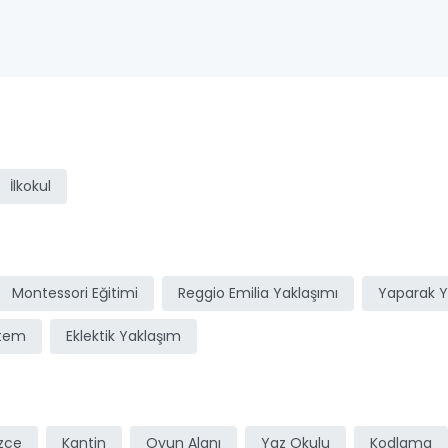
ı
İlkokul
Montessori Eğitimi
Reggio Emilia Yaklaşımı
Yaparak 
stem
Eklektik Yaklaşım
izce
Kantin
Oyun Alanı
Yaz Okulu
Kodlama