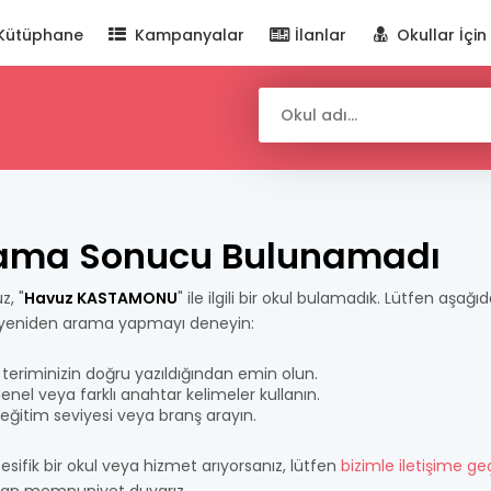
Kütüphane
Kampanyalar
İlanlar
Okullar İçin
ama Sonucu Bulunamadı
z, "
Havuz KASTAMONU
" ile ilgili bir okul bulamadık. Lütfen aşağıd
 yeniden arama yapmayı deneyin:
teriminizin doğru yazıldığından emin olun.
nel veya farklı anahtar kelimeler kullanın.
bir eğitim seviyesi veya branş arayın.
esifik bir okul veya hizmet arıyorsanız, lütfen
bizimle iletişime ge