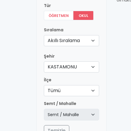
olmakt
Tür
ÖĞRETMEN
OKUL
Sıralama
Akıllı Sıralama
Şehir
KASTAMONU
İlçe
Tümü
Semt / Mahalle
Temizle