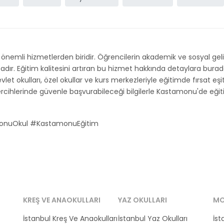
önemli hizmetlerden biridir. Öğrencilerin akademik ve sosyal ge
. Eğitim kalitesini artıran bu hizmet hakkında detaylara buradan 
vlet okulları, özel okullar ve kurs merkezleriyle eğitimde fırsat eşi
cihlerinde güvenle başvurabileceği bilgilerle Kastamonu'de eğitim 
onuOkul #KastamonuEğitim
KREŞ VE ANAOKULLARI
YAZ OKULLARI
MO
İstanbul Kreş Ve Anaokulları
İstanbul Yaz Okulları
İst