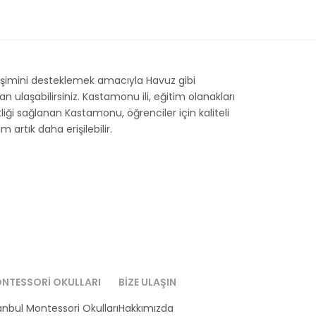
lişimini desteklemek amacıyla Havuz gibi
ulaşabilirsiniz. Kastamonu ili, eğitim olanakları
tliği sağlanan Kastamonu, öğrenciler için kaliteli
artık daha erişilebilir.
NTESSORI OKULLARI
BIZE ULAŞIN
anbul Montessori Okulları
Hakkımızda