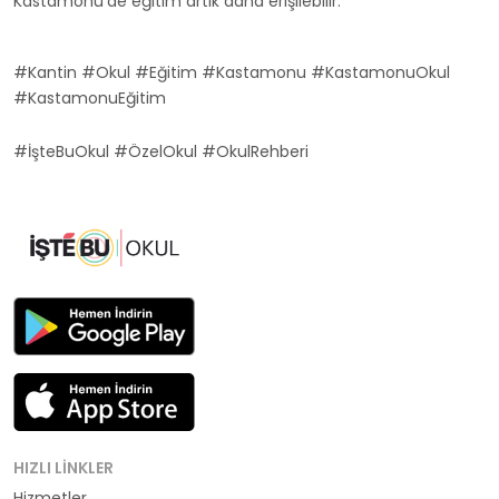
Kastamonu'de eğitim artık daha erişilebilir.
#Kantin #Okul #Eğitim #Kastamonu #KastamonuOkul
#KastamonuEğitim
#İşteBuOkul #ÖzelOkul #OkulRehberi
HIZLI LINKLER
Hizmetler