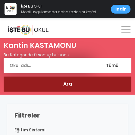
İşte Bu Okul
İndir
Mobil uygulamada daha fazlasını keşfet
Kantin KASTAMONU
Bu Kategoride 0 sonuç bulundu
Filtreler
Eğitim Sistemi