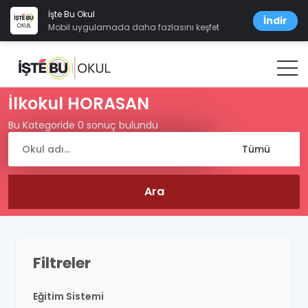
İşte Bu Okul
İndir
Mobil uygulamada daha fazlasını keşfet
İlkokul HORASAN
Bu Kategoride 0 sonuç bulundu
Filtreler
Eğitim Sistemi