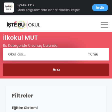
İşte Bu Okul
İndir
Mobil uygulamada daha fazlasını keşfet
İlkokul MUT
Bu Kategoride 0 sonuç bulundu
Filtreler
Eğitim Sistemi