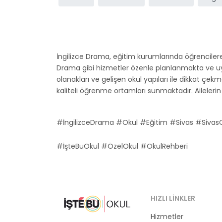
İngilizce Drama, eğitim kurumlarında öğrenciler
Drama gibi hizmetler özenle planlanmakta ve uygu
olanakları ve gelişen okul yapıları ile dikkat çekm
kaliteli öğrenme ortamları sunmaktadır. Ailelerin o
#İngilizceDrama #Okul #Eğitim #Sivas #SivasO
#İşteBuOkul #ÖzelOkul #OkulRehberi
HIZLI LINKLER
Hizmetler