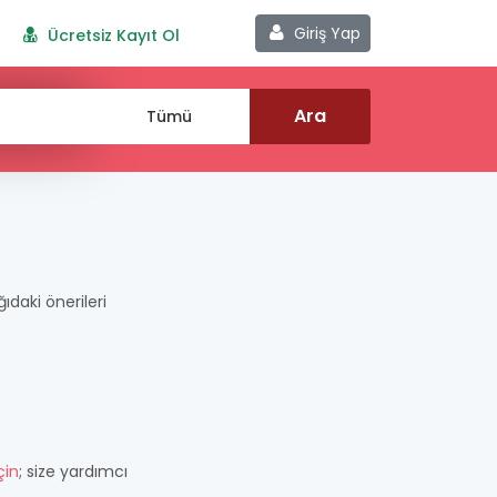
Giriş Yap
Ücretsiz Kayıt Ol
ğıdaki önerileri
çin
; size yardımcı