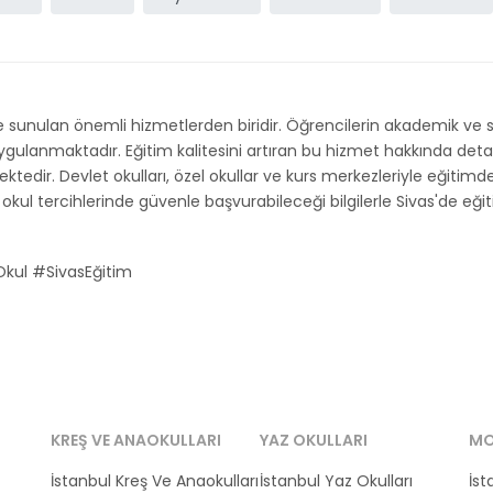
e sunulan önemli hizmetlerden biridir. Öğrencilerin akademik ve s
lanmaktadır. Eğitim kalitesini artıran bu hizmet hakkında detaylar
ektedir. Devlet okulları, özel okullar ve kurs merkezleriyle eğitimde 
kul tercihlerinde güvenle başvurabileceği bilgilerle Sivas'de eğitim
kul #SivasEğitim
KREŞ VE ANAOKULLARI
YAZ OKULLARI
MO
İstanbul Kreş Ve Anaokulları
İstanbul Yaz Okulları
İst