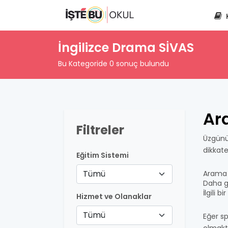
İngilizce Drama SİVAS
Bu Kategoride 0 sonuç bulundu
Ar
Filtreler
Üzgünü
dikkat
Eğitim Sistemi
Tümü
Arama 
Daha ge
İlgili 
Hizmet ve Olanaklar
Tümü
Eğer sp