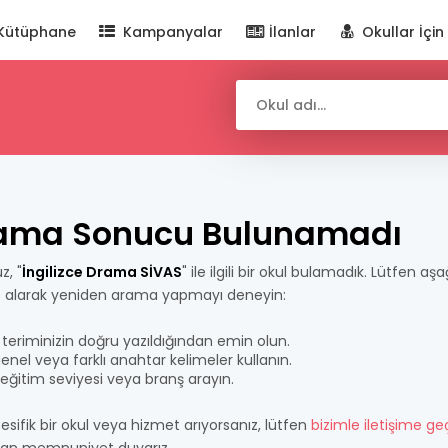
Kütüphane
Kampanyalar
İlanlar
Okullar İçin
ama Sonucu Bulunamadı
z, "
İngilizce Drama SİVAS
" ile ilgili bir okul bulamadık. Lütfen aşa
e alarak yeniden arama yapmayı deneyin:
teriminizin doğru yazıldığından emin olun.
nel veya farklı anahtar kelimeler kullanın.
bir eğitim seviyesi veya branş arayın.
esifik bir okul veya hizmet arıyorsanız, lütfen
bizimle iletişime ge