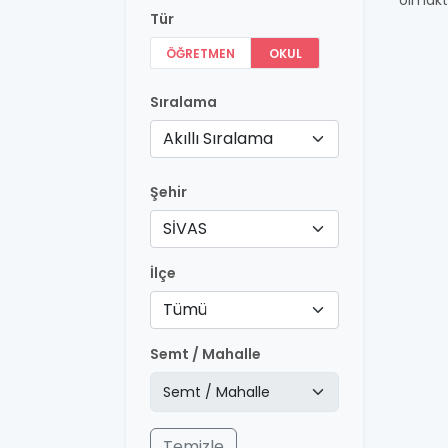
olmakt
Tür
ÖĞRETMEN
OKUL
Sıralama
Akıllı Sıralama
Şehir
SİVAS
İlçe
Tümü
Semt / Mahalle
Temizle