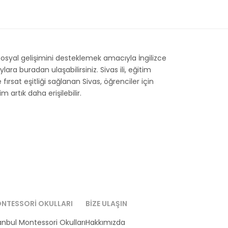
osyal gelişimini desteklemek amacıyla İngilizce
a buradan ulaşabilirsiniz. Sivas ili, eğitim
fırsat eşitliği sağlanan Sivas, öğrenciler için
 artık daha erişilebilir.
NTESSORI OKULLARI
BIZE ULAŞIN
anbul Montessori Okulları
Hakkımızda