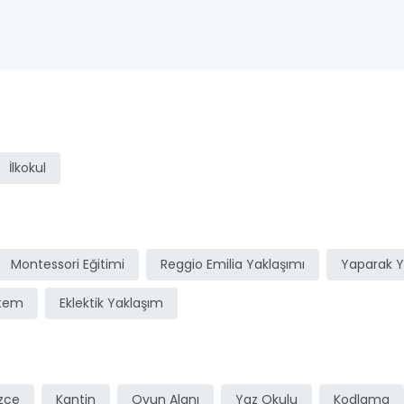
ı
İlkokul
Montessori Eğitimi
Reggio Emilia Yaklaşımı
Yaparak 
stem
Eklektik Yaklaşım
izce
Kantin
Oyun Alanı
Yaz Okulu
Kodlama