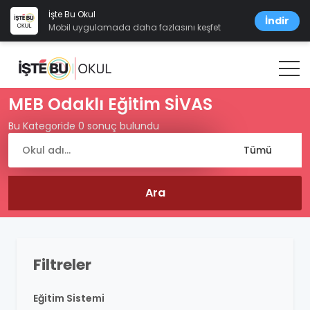
İşte Bu Okul
İndir
Mobil uygulamada daha fazlasını keşfet
MEB Odaklı Eğitim SİVAS
Bu Kategoride 0 sonuç bulundu
Filtreler
Eğitim Sistemi