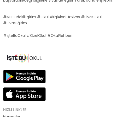
başvurabileceği bilgilerle Sivas'de eğitim artık daha erişilebilir.
#MEBOdakliEgitim #Okul #IlgiAlani #Sivas #SivasOkul
#SivasEğitim
#İşteBuOkul #ÖzelOkul #OkulRehberi
HIZLI LINKLER
Hizmetler