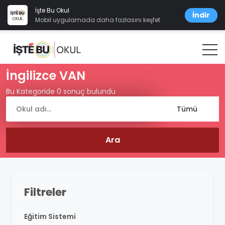
İşte Bu Okul
İndir
Mobil uygulamada daha fazlasını keşfet
İngilizce VAN
Bu Kategoride 0 sonuç bulundu
Filtreler
Eğitim Sistemi