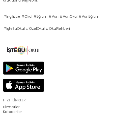
artık daha erişilebilir.
#İngilizce #Okul #Eğitim #Van #VanOkul #VanEğitim
#İşteBuOkul #ÖzelOkul #OkulRehberi
HIZLI LINKLER
Hizmetler
Kategoriler