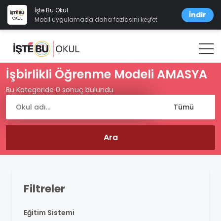
İşte Bu Okul
İndir
Mobil uygulamada daha fazlasını keşfet
İşbirlikli Öğrenme Modeli AMASYA
Bu Kategoride 0 sonuç bulundu
Filtreler
Eğitim Sistemi