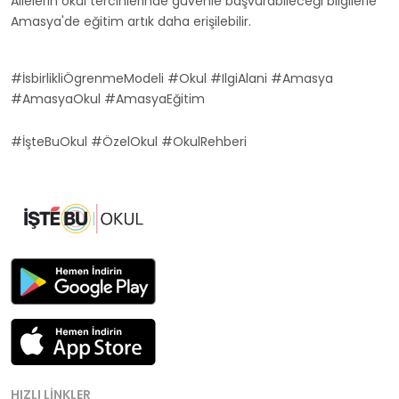
Ailelerin okul tercihlerinde güvenle başvurabileceği bilgilerle
Amasya'de eğitim artık daha erişilebilir.
#İsbirlikliÖgrenmeModeli #Okul #IlgiAlani #Amasya
#AmasyaOkul #AmasyaEğitim
#İşteBuOkul #ÖzelOkul #OkulRehberi
HIZLI LINKLER