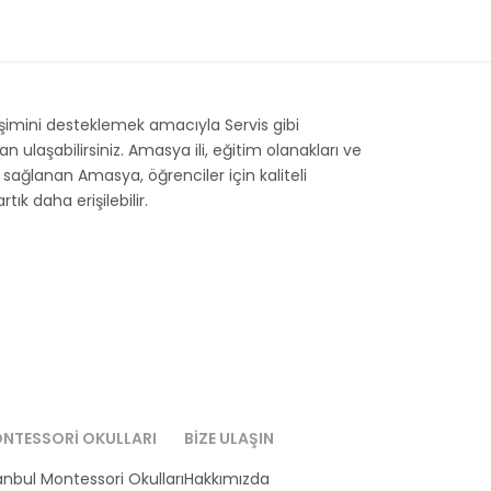
işimini desteklemek amacıyla Servis gibi
ulaşabilirsiniz. Amasya ili, eğitim olanakları ve
ği sağlanan Amasya, öğrenciler için kaliteli
ık daha erişilebilir.
NTESSORI OKULLARI
BIZE ULAŞIN
anbul Montessori Okulları
Hakkımızda