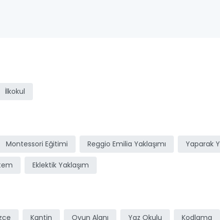
ı
İlkokul
Montessori Eğitimi
Reggio Emilia Yaklaşımı
Yaparak 
stem
Eklektik Yaklaşım
izce
Kantin
Oyun Alanı
Yaz Okulu
Kodlama