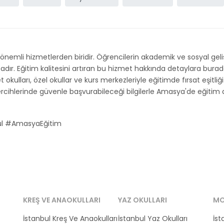
önemli hizmetlerden biridir. Öğrencilerin akademik ve sosyal gel
. Eğitim kalitesini artıran bu hizmet hakkında detaylara buradan 
t okulları, özel okullar ve kurs merkezleriyle eğitimde fırsat eşitli
cihlerinde güvenle başvurabileceği bilgilerle Amasya'de eğitim art
l #AmasyaEğitim
KREŞ VE ANAOKULLARI
YAZ OKULLARI
MO
İstanbul Kreş Ve Anaokulları
İstanbul Yaz Okulları
İst