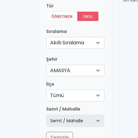
olmakt
Tür
ÖĞRETMEN
OKUL
Sıralama
Akıllı Sıralama
Şehir
AMASYA
İlçe
Tümü
Semt / Mahalle
Temizle