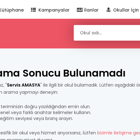
Kütüphane
Kampanyalar
İlanlar
Okullar İçin
ama Sonucu Bulunamadı
z, "
Servis AMASYA
" ile ilgili bir okul bulamadık. Lütfen aşağıdaki ö
n arama yapmayı deneyin:
teriminizin doğru yazıldığından emin olun.
nel veya farklı anahtar kelimeler kullanın.
bir eğitim seviyesi veya branş arayın.
esifik bir okul veya hizmet arıyorsanız, lütfen
bizimle iletişime ge