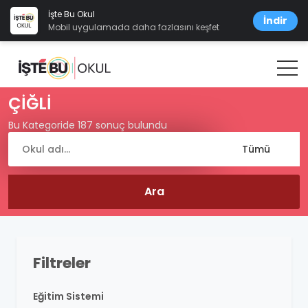
İşte Bu Okul
İndir
Mobil uygulamada daha fazlasını keşfet
ÇİĞLİ
Bu Kategoride 187 sonuç bulundu
Filtreler
Eğitim Sistemi