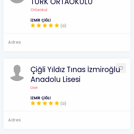
TÜRK ORTAOKULU
Ortaokul
İZMİR ÇİĞLİ
(0)
Adres
Çiğli Yıldız Tınas İzmiroğlu
Anadolu Lisesi
Lise
İZMİR ÇİĞLİ
(0)
Adres