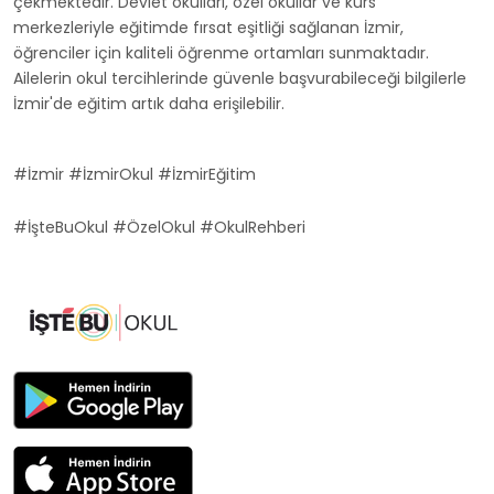
çekmektedir. Devlet okulları, özel okullar ve kurs
merkezleriyle eğitimde fırsat eşitliği sağlanan İzmir,
öğrenciler için kaliteli öğrenme ortamları sunmaktadır.
Ailelerin okul tercihlerinde güvenle başvurabileceği bilgilerle
İzmir'de eğitim artık daha erişilebilir.
#İzmir #İzmirOkul #İzmirEğitim
#İşteBuOkul #ÖzelOkul #OkulRehberi