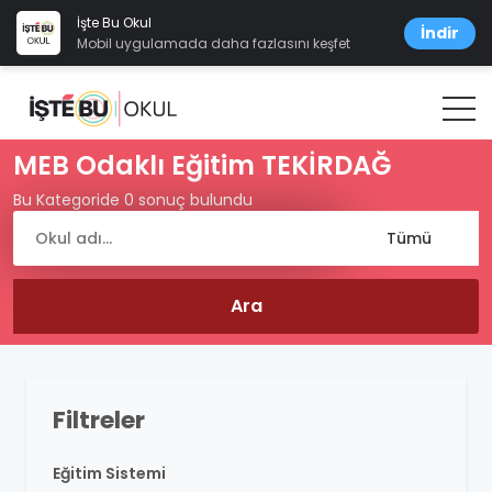
İşte Bu Okul
İndir
Mobil uygulamada daha fazlasını keşfet
MEB Odaklı Eğitim TEKİRDAĞ
Bu Kategoride 0 sonuç bulundu
Filtreler
Eğitim Sistemi