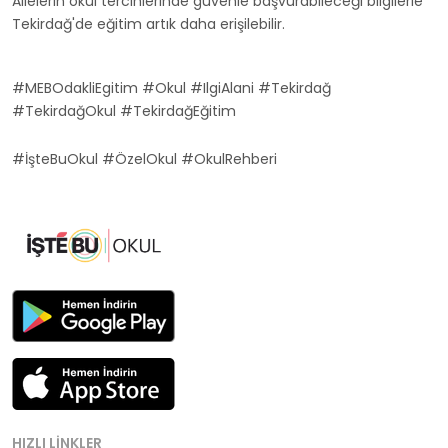
Ailelerin okul tercihlerinde güvenle başvurabileceği bilgilerle
Tekirdağ'de eğitim artık daha erişilebilir.
#MEBOdakliEgitim #Okul #IlgiAlani #Tekirdağ
#TekirdağOkul #TekirdağEğitim
#İşteBuOkul #ÖzelOkul #OkulRehberi
HIZLI LINKLER