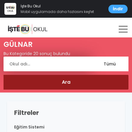
İşte Bu Okul
İndir
Mobil uygulamada daha fazlasını keşfet
GÜLNAR
Bu Kategoride 20 sonuç bulundu
Filtreler
Eğitim Sistemi