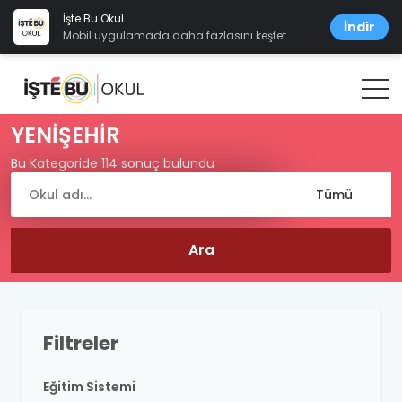
İşte Bu Okul
İndir
Mobil uygulamada daha fazlasını keşfet
YENİŞEHİR
Bu Kategoride 114 sonuç bulundu
Filtreler
Eğitim Sistemi