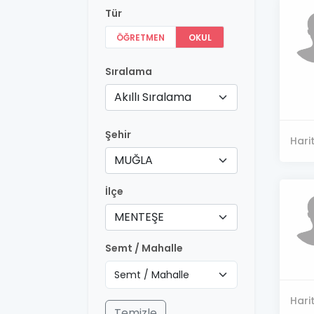
Tür
ÖĞRETMEN
OKUL
Sıralama
Akıllı Sıralama
Şehir
Hari
MUĞLA
İlçe
MENTEŞE
Semt / Mahalle
Hari
Temizle