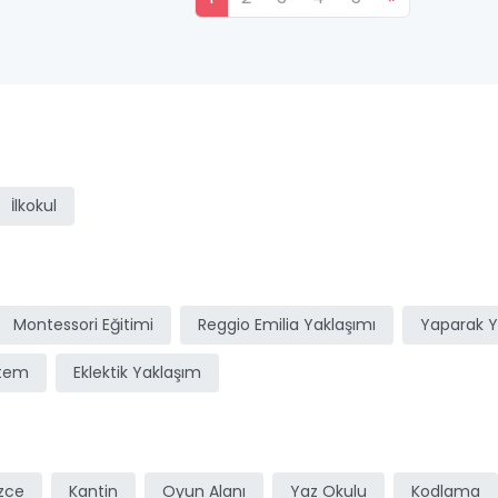
ı
İlkokul
Montessori Eğitimi
Reggio Emilia Yaklaşımı
Yaparak 
stem
Eklektik Yaklaşım
izce
Kantin
Oyun Alanı
Yaz Okulu
Kodlama