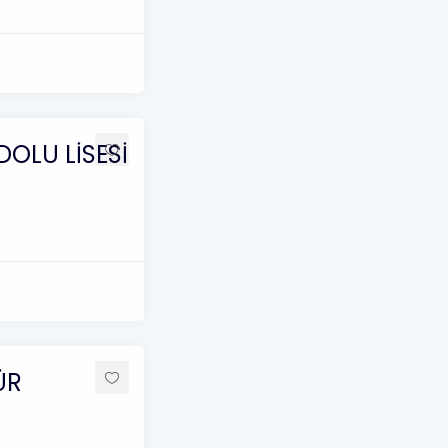
OLU LİSESİ
ÜR