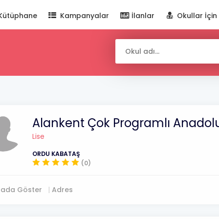
Kütüphane
Kampanyalar
İlanlar
Okullar İçin
Alankent Çok Programlı Anadolu 
Lise
ORDU KABATAŞ
(0)
tada Göster
Adres