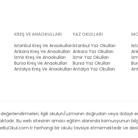
KREŞ VE ANAOKULLARI
YAZ OKULLARI
MO
İstanbul Kreş Ve Anaokulları
İstanbul Yaz Okulları
İst
Ankara Kreş Ve Anaokulları
Ankara Yaz Okulları
Ank
İzmir Kreş Ve Anaokulları
İzmir Yaz Okulları
İzm
Bursa Kreş Ve Anaokulları
Bursa Yaz Okulları
Bur
Antalya Kreş Ve Anaokulları
Antalya Yaz Okulları
Ant
ğerlendirmeleri, ilgili okulun/uzmanın doğrudan veya dolaylı emri,
maktadır. Bu web sitesinin amacı eğitim alanında kamuoyunun bilg
. İsteBuOkul.com.tr herhangi bir okulu tavsiye etmemektedir ve d