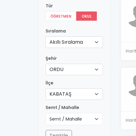
Tür
ÖĞRETMEN
OKUL
Sıralama
Akıllı Sıralama
Hari
Şehir
ORDU
İlçe
KABATAŞ
Semt / Mahalle
Hari
Temizle