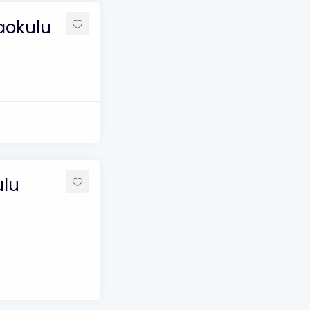
taokulu
ulu