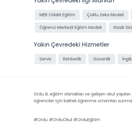
Yakın Çevredeki İlgi Alanları
MEB Odaklı Eğitim
Çoklu Zeka Modeli
Öğrenci Merkezli Eğitim Modeli
Klasik Si
Yakın Çevredeki Hizmetler
Servis
Rehberlik
Güvenlik
İngil
Ordu ili, eğitim olanakları ve gelişen okul yapılar
öğrenciler için kaliteli öğrenme ortamları sunmakt
#Ordu #OrduOkul #OrduEğitim