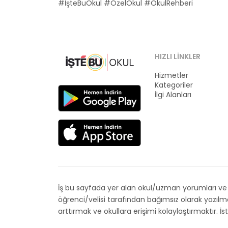
#İşteBuOkul #ÖzelOkul #OkulRehberi
HIZLI LINKLER
Hizmetler
Kategoriler
İlgi Alanları
İş bu sayfada yer alan okul/uzman yorumları ve de
öğrenci/velisi tarafından bağımsız olarak yazıl
arttırmak ve okullara erişimi kolaylaştırmaktır