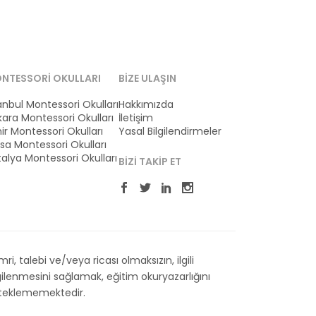
NTESSORI OKULLARI
BIZE ULAŞIN
anbul Montessori Okulları
Hakkımızda
ara Montessori Okulları
İletişim
ir Montessori Okulları
Yasal Bilgilendirmeler
sa Montessori Okulları
alya Montessori Okulları
BIZI TAKIP ET
 talebi ve/veya ricası olmaksızın, ilgili
ilenmesini sağlamak, eğitim okuryazarlığını
esteklememektedir.