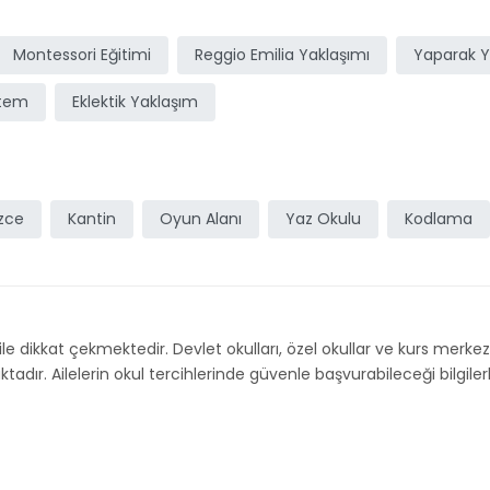
Montessori Eğitimi
Reggio Emilia Yaklaşımı
Yaparak 
stem
Eklektik Yaklaşım
izce
Kantin
Oyun Alanı
Yaz Okulu
Kodlama
ı ile dikkat çekmektedir. Devlet okulları, özel okullar ve kurs merke
adır. Ailelerin okul tercihlerinde güvenle başvurabileceği bilgilerle