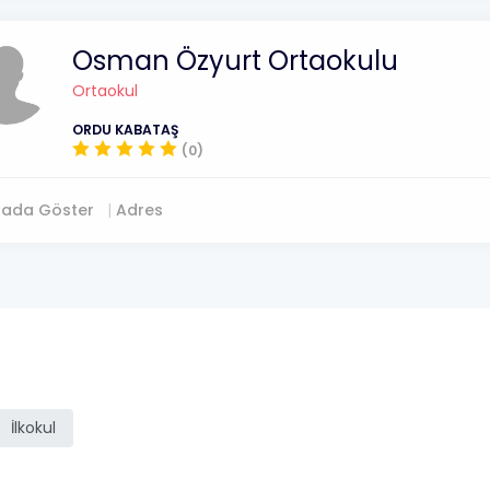
Osman Özyurt Ortaokulu
Ortaokul
ORDU KABATAŞ
(0)
tada Göster
Adres
ı
İlkokul