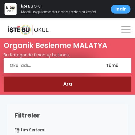
İşte Bu Okul
İndir
Mobil uygulamada daha fazlasını keşfet
Organik Beslenme MALATYA
Bu Kategoride 0 sonuç bulundu
Filtreler
Eğitim Sistemi