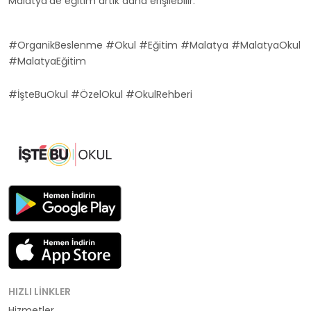
Malatya'de eğitim artık daha erişilebilir.
#OrganikBeslenme #Okul #Eğitim #Malatya #MalatyaOkul
#MalatyaEğitim
#İşteBuOkul #ÖzelOkul #OkulRehberi
HIZLI LINKLER
Hizmetler