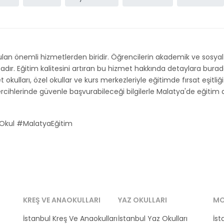
lan önemli hizmetlerden biridir. Öğrencilerin akademik ve sosyal
 Eğitim kalitesini artıran bu hizmet hakkında detaylara buradan u
t okulları, özel okullar ve kurs merkezleriyle eğitimde fırsat eşitliğ
cihlerinde güvenle başvurabileceği bilgilerle Malatya'de eğitim art
Okul #MalatyaEğitim
KREŞ VE ANAOKULLARI
YAZ OKULLARI
MO
İstanbul Kreş Ve Anaokulları
İstanbul Yaz Okulları
İst