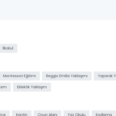
ı
İlkokul
Montessori Eğitimi
Reggio Emilia Yaklaşımı
Yaparak 
stem
Eklektik Yaklaşım
izce
Kantin
Oyun Alanı
Yaz Okulu
Kodlama