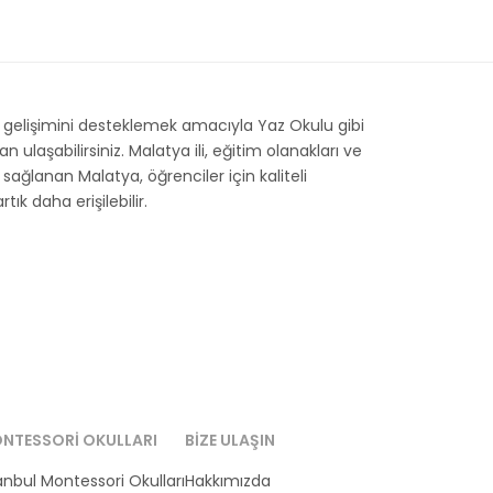
 gelişimini desteklemek amacıyla Yaz Okulu gibi
laşabilirsiniz. Malatya ili, eğitim olanakları ve
i sağlanan Malatya, öğrenciler için kaliteli
ık daha erişilebilir.
NTESSORI OKULLARI
BIZE ULAŞIN
anbul Montessori Okulları
Hakkımızda