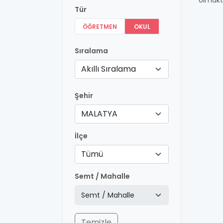
olmakt
Tür
ÖĞRETMEN
OKUL
Sıralama
Akıllı Sıralama
Şehir
MALATYA
İlçe
Tümü
Semt / Mahalle
Temizle