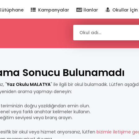
Kütüphane
Kampanyalar
İlanlar
Okullar İçin
ama Sonucu Bulunamadı
z, "
Yaz Okulu MALATYA
" ile ilgili bir okul bulamadık. Lütfen aşağı
 yeniden arama yapmayı deneyin:
teriminizin doğru yazıldığından emin olun.
nel veya farklı anahtar kelimeler kullanın.
bir eğitim seviyesi veya branş arayın.
esifik bir okul veya hizmet arıyorsanız, lütfen
bizimle iletişime ge