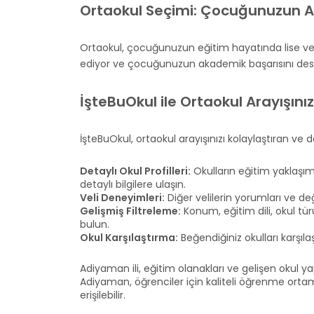
Ortaokul Seçimi: Çocuğunuzun A
Ortaokul, çocuğunuzun eğitim hayatında lise ve ü
ediyor ve çocuğunuzun akademik başarısını destek
İşteBuOkul ile Ortaokul Arayışını
İşteBuOkul, ortaokul arayışınızı kolaylaştıran v
Detaylı Okul Profilleri:
Okulların eğitim yaklaşımla
detaylı bilgilere ulaşın.
Veli Deneyimleri:
Diğer velilerin yorumları ve de
Gelişmiş Filtreleme:
Konum, eğitim dili, okul tür
bulun.
Okul Karşılaştırma:
Beğendiğiniz okulları karşılaş
Adiyaman ili, eğitim olanakları ve gelişen okul yap
Adiyaman, öğrenciler için kaliteli öğrenme ortam
erişilebilir.