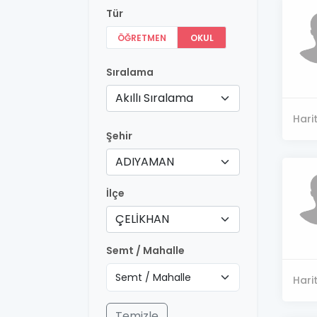
Tür
ÖĞRETMEN
OKUL
Sıralama
Akıllı Sıralama
Hari
Şehir
ADIYAMAN
İlçe
ÇELİKHAN
Semt / Mahalle
Hari
Temizle