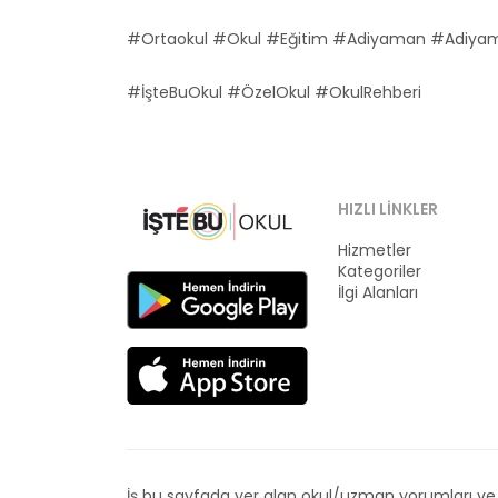
#Ortaokul #Okul #Eğitim #Adiyaman #Adiya
#İşteBuOkul #ÖzelOkul #OkulRehberi
HIZLI LINKLER
Hizmetler
Kategoriler
İlgi Alanları
İş bu sayfada yer alan okul/uzman yorumları ve de