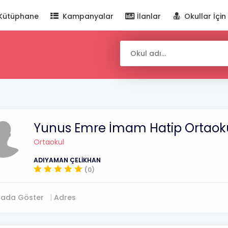
Kütüphane
Kampanyalar
İlanlar
Okullar İçin
Yunus Emre İmam Hatip Ortaok
Ortaokul
ADIYAMAN ÇELİKHAN
(0)
tada Göster
Adres