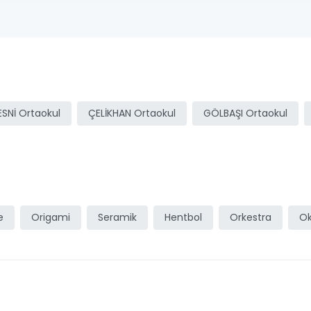
ESNİ Ortaokul
ÇELİKHAN Ortaokul
GÖLBAŞI Ortaokul
e
Origami
Seramik
Hentbol
Orkestra
Ok