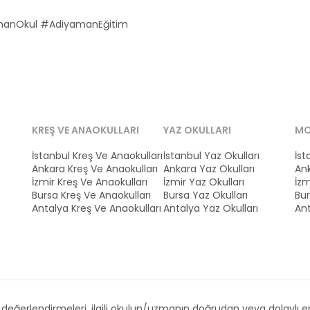
manOkul #AdiyamanEğitim
KREŞ VE ANAOKULLARI
YAZ OKULLARI
MO
İstanbul Kreş Ve Anaokulları
İstanbul Yaz Okulları
İst
Ankara Kreş Ve Anaokulları
Ankara Yaz Okulları
Ank
İzmir Kreş Ve Anaokulları
İzmir Yaz Okulları
İzm
Bursa Kreş Ve Anaokulları
Bursa Yaz Okulları
Bur
Antalya Kreş Ve Anaokulları
Antalya Yaz Okulları
Ant
ğerlendirmeleri, ilgili okulun/uzmanın doğrudan veya dolaylı emri,