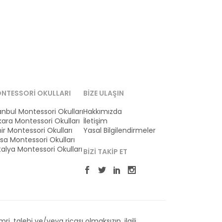
NTESSORI OKULLARI
BIZE ULAŞIN
anbul Montessori Okulları
Hakkımızda
ara Montessori Okulları
İletişim
ir Montessori Okulları
Yasal Bilgilendirmeler
sa Montessori Okulları
alya Montessori Okulları
BIZI TAKIP ET
 talebi ve/veya ricası olmaksızın, ilgili