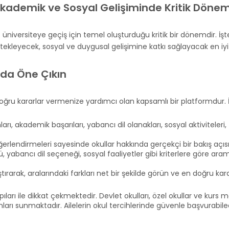
kademik ve Sosyal Gelişiminde Kritik Döne
niversiteye geçiş için temel oluşturduğu kritik bir dönemdir. İşt
leyecek, sosyal ve duygusal gelişimine katkı sağlayacak en iyi or
zda Öne Çıkın
e doğru kararlar vermenize yardımcı olan kapsamlı bir platformdur
rı, akademik başarıları, yabancı dil olanakları, sosyal aktiviteleri,
ğerlendirmeleri sayesinde okullar hakkında gerçekçi bir bakış açısı
ü, yabancı dil seçeneği, sosyal faaliyetler gibi kriterlere göre ar
tırarak, aralarındaki farkları net bir şekilde görün ve en doğru kara
ıları ile dikkat çekmektedir. Devlet okulları, özel okullar ve kurs m
ları sunmaktadır. Ailelerin okul tercihlerinde güvenle başvurabile