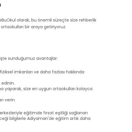
m
eBuOkul olarak, bu önemli süreçte size rehberlik
taokulları bir araya getiriyoruz.
. İşte sunduğumuz avantajlar:
 fiziksel imkanları ve daha fazlası hakkında
 edinin.
ama yaparak, size en uygun ortaokulları kolayca
rı verin.
erkezleriyle eğitimde fırsat eşitliği sağlanan
ceği bilgilerle Adiyaman'de eğitim artık daha