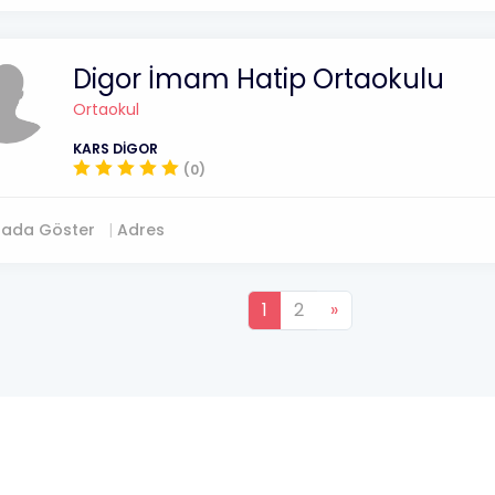
Digor İmam Hatip Ortaokulu
Ortaokul
KARS DİGOR
(0)
tada Göster
Adres
1
2
»