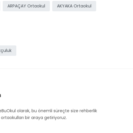
ARPAÇAY Ortaokul
AKYAKA Ortaokul
çuluk
m
eBuOkul olarak, bu önemli süreçte size rehberlik
taokulları bir araya getiriyoruz.