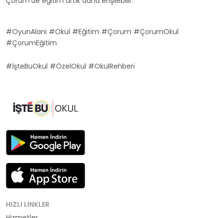
Çorum'de eğitim artık daha erişilebilir.
#OyunAlani #Okul #Eğitim #Çorum #ÇorumOkul
#ÇorumEğitim
#İşteBuOkul #ÖzelOkul #OkulRehberi
HIZLI LINKLER
Hizmetler