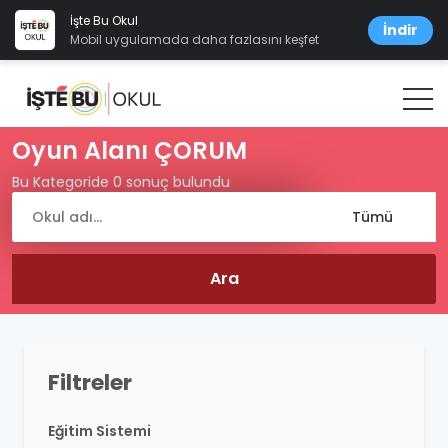
İşte Bu Okul
İndir
Mobil uygulamada daha fazlasını keşfet
Oyun Alanı ÇORUM
Bu Kategoride 0 sonuç bulundu
Filtreler
Eğitim Sistemi