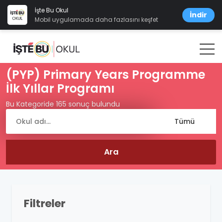
İşte Bu Okul
İndir
Mobil uygulamada daha fazlasını keşfet
(PYP) Primary Years Programme
İlk Yıllar Programı
Bu Kategoride 165 sonuç bulundu
Filtreler