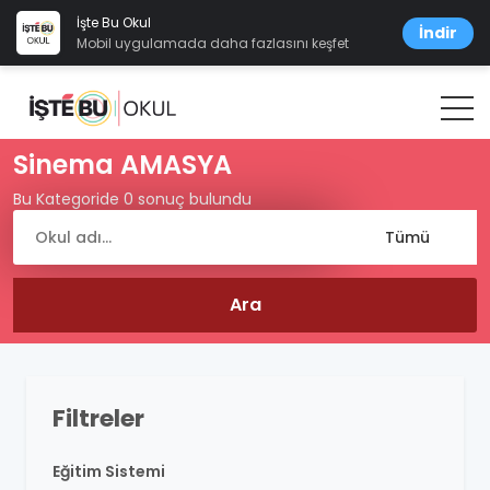
İşte Bu Okul
İndir
Mobil uygulamada daha fazlasını keşfet
Sinema AMASYA
Bu Kategoride 0 sonuç bulundu
Filtreler
Eğitim Sistemi