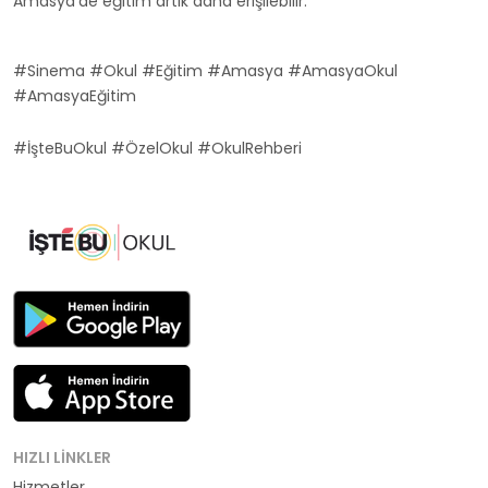
Amasya'de eğitim artık daha erişilebilir.
#Sinema #Okul #Eğitim #Amasya #AmasyaOkul
#AmasyaEğitim
#İşteBuOkul #ÖzelOkul #OkulRehberi
HIZLI LINKLER
Hizmetler