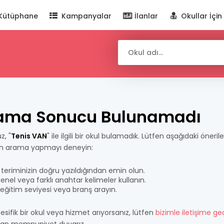
Kütüphane
Kampanyalar
İlanlar
Okullar İçin
ama Sonucu Bulunamadı
z, "
Tenis VAN
" ile ilgili bir okul bulamadık. Lütfen aşağıdaki öneril
n arama yapmayı deneyin:
teriminizin doğru yazıldığından emin olun.
nel veya farklı anahtar kelimeler kullanın.
bir eğitim seviyesi veya branş arayın.
esifik bir okul veya hizmet arıyorsanız, lütfen
bizimle iletişime ge