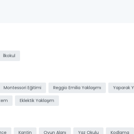
ı
İlkokul
Montessori Eğitimi
Reggio Emilia Yaklaşımı
Yaparak 
stem
Eklektik Yaklaşım
izce
Kantin
Oyun Alanı
Yaz Okulu
Kodlama