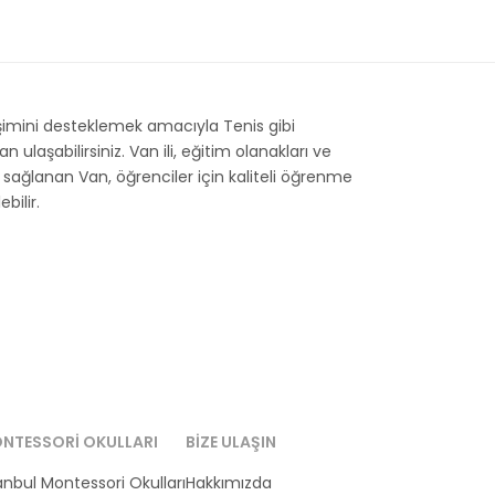
işimini desteklemek amacıyla Tenis gibi
laşabilirsiniz. Van ili, eğitim olanakları ve
ği sağlanan Van, öğrenciler için kaliteli öğrenme
bilir.
NTESSORI OKULLARI
BIZE ULAŞIN
anbul Montessori Okulları
Hakkımızda