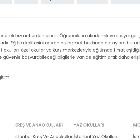
önemli hizmetlerden biridir. Öğrencilerin akademik ve sosyal gel
 Eğitim kalitesini artıran bu hizmet hakkında detaylara buradan u
t okulları, özel okullar ve kurs merkezleriyle eğitimde fırsat eşitli
 güvenle başvurabileceği bilgilerle Van'de eğitim artık daha erişile
itim
KREŞ VE ANAOKULLARI
YAZ OKULLARI
MO
İstanbul Kreş Ve Anaokulları
İstanbul Yaz Okulları
İst