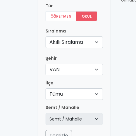
olmakt
Tür
ÖĞRETMEN
OKUL
Sıralama
Akıllı Sıralama
Şehir
VAN
İlçe
Tümü
Semt / Mahalle
Temizle