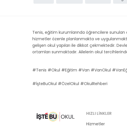
Tenis, eğitim kurumlarında öğrencilere sunulan 
hizmetler özenle planlanmakta ve uygulanmaktadır.
gelişen okul yapıları ile dikkat çekmektedir. Devle
ortamları sunmaktadır. Ailelerin okul tercihlerinde
#Tenis #Okul #Eğitim #Van #VanOkul #VanEğ
#İşteBuOkul #ÖzelOkul #OkulRehberi
HIZLI LINKLER
Hizmetler