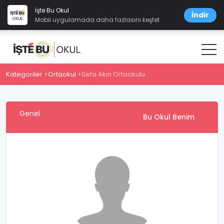
İşte Bu Okul
İndir
Mobil uygulamada daha fazlasını keşfet
Kategoriler
Ortaokul
Sefa Akın Ortaokulu
Genel
Bu Okul Benim