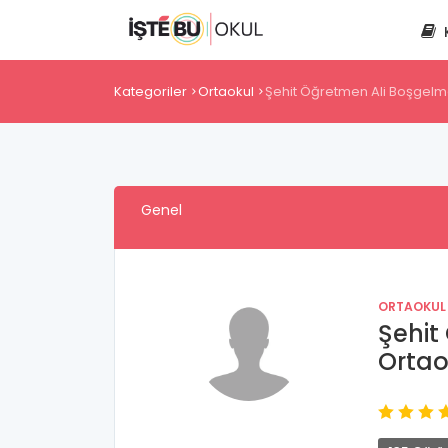
Kategoriler
Ortaokul
Şehit Öğretmen Ali Boşgelm
Genel
ORTAOKUL
Şehit
Ortao