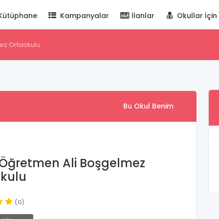
Kütüphane
Kampanyalar
İlanlar
Okullar İçin
ez Ortaokulu
Bu Okul Benim
 Öğretmen Ali Boşgelmez
kulu
(0)