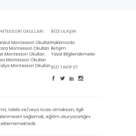
NTESSORI OKULLARI
BIZE ULAŞIN
anbul Montessori Okulları
Hakkımızda
ara Montessori Okulları
İletişim
ir Montessori Okulları
Yasal Bilgilendirmeler
sa Montessori Okulları
alya Montessori Okulları
BIZI TAKIP ET
 talebi ve/veya ricası olmaksızın, ilgili
ilenmesini sağlamak, eğitim okuryazarlığını
esteklememektedir.