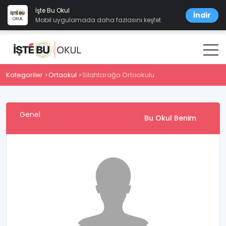
İşte Bu Okul
İndir
Mobil uygulamada daha fazlasını keşfet
Kategoriler
Ortaokul
Silahtarağa Ortaokulu
Genel
Bu Okul Benim