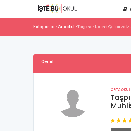
Kategoriler
Ortaokul
Taşpınar Necmi Çakıcı ve Mu
Genel
ORTAOKUL
Taşpı
Muhli