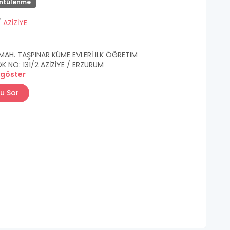
ntülenme
/
AZİZİYE
MAH. TAŞPINAR KÜME EVLERİ ILK ÖĞRETIM
K NO: 131/2 AZİZİYE / ERZURUM
 göster
u Sor