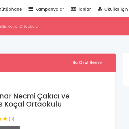
Kütüphane
Kampanyalar
İlanlar
Okullar İçin
hlis Koçal Ortaokulu
Bu Okul Benim
nar Necmi Çakıcı ve
s Koçal Ortaokulu
(0)