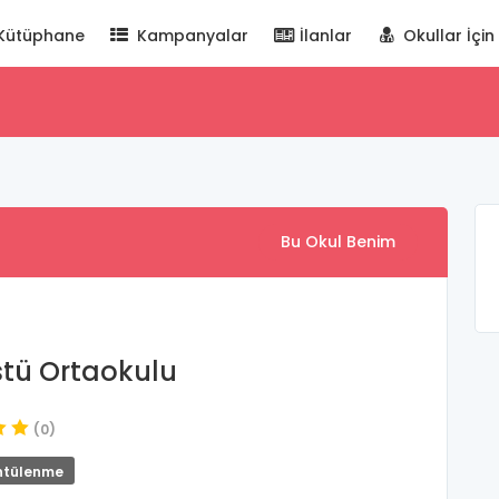
Kütüphane
Kampanyalar
İlanlar
Okullar İçin
Bu Okul Benim
tü Ortaokulu
(0)
ntülenme