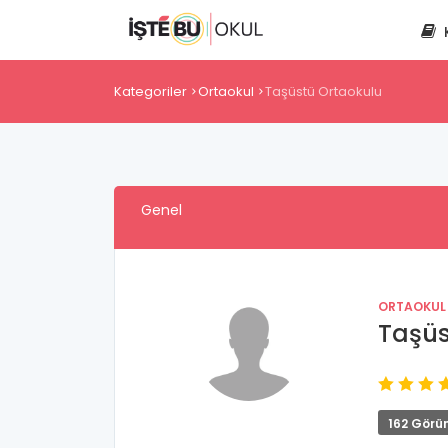
Kategoriler
Ortaokul
Taşüstü Ortaokulu
Genel
ORTAOKUL
Taşüs
162 Görü