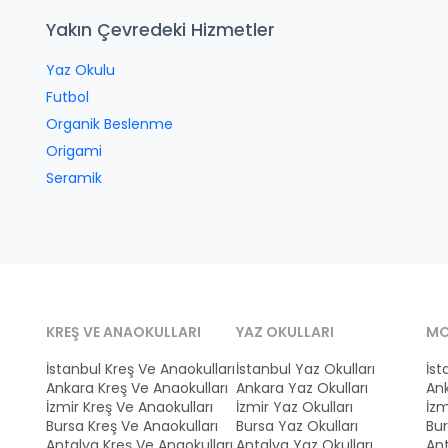
Yakın Çevredeki Hizmetler
Yaz Okulu
Futbol
Organik Beslenme
Origami
Seramik
KREŞ VE ANAOKULLARI
YAZ OKULLARI
MO
İstanbul Kreş Ve Anaokulları
İstanbul Yaz Okulları
İst
Ankara Kreş Ve Anaokulları
Ankara Yaz Okulları
Ank
İzmir Kreş Ve Anaokulları
İzmir Yaz Okulları
İzm
Bursa Kreş Ve Anaokulları
Bursa Yaz Okulları
Bur
Antalya Kreş Ve Anaokulları
Antalya Yaz Okulları
Ant