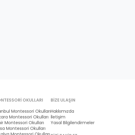
NTESSORI OKULLARI
BIZE ULAŞIN
anbul Montessori Okulları
Hakkımızda
ara Montessori Okulları
İletişim
ir Montessori Okulları
Yasal Bilgilendirmeler
sa Montessori Okulları
alya Montessori Okulları