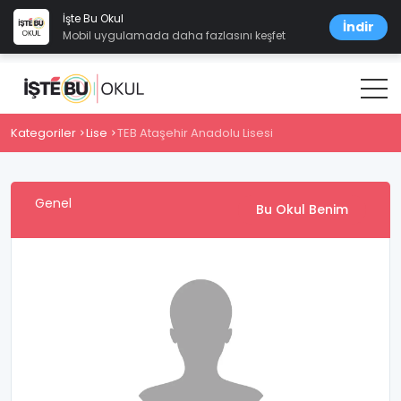
İşte Bu Okul
İndir
Mobil uygulamada daha fazlasını keşfet
Kategoriler
Lise
TEB Ataşehir Anadolu Lisesi
Genel
Bu Okul Benim