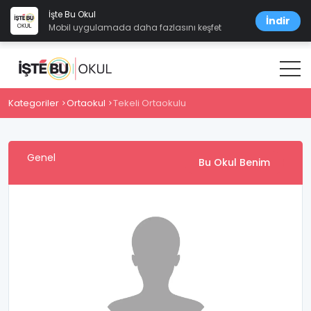
İşte Bu Okul
İndir
Mobil uygulamada daha fazlasını keşfet
Kategoriler
Ortaokul
Tekeli Ortaokulu
Genel
Bu Okul Benim