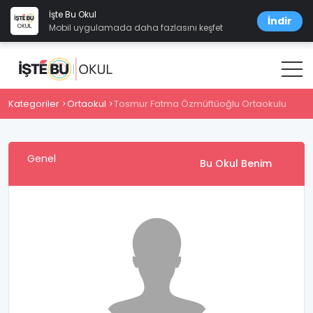
İşte Bu Okul
İndir
Mobil uygulamada daha fazlasını keşfet
Kategoriler
Ortaokul
Tosmur Fatma Özmüftüoğlu Ortaokulu
Genel
Bu Okul Benim