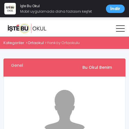
İşte Bu Okul
İndir
Mobil uygulamada daha fazlasını keşfet
Kategoriler
Ortaokul
Yanköy Ortaokulu
Genel
Bu Okul Benim