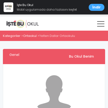
İşte Bu Okul
İndir
Mobil uygulamada daha fazlasını keşfet
Kategoriler
Ortaokul
Yelten Dallar Ortaokulu
Genel
Bu Okul Benim