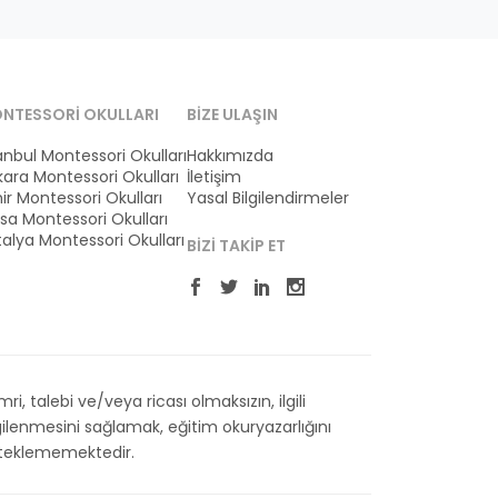
NTESSORI OKULLARI
BIZE ULAŞIN
anbul Montessori Okulları
Hakkımızda
ara Montessori Okulları
İletişim
ir Montessori Okulları
Yasal Bilgilendirmeler
sa Montessori Okulları
alya Montessori Okulları
BIZI TAKIP ET
 talebi ve/veya ricası olmaksızın, ilgili
ilenmesini sağlamak, eğitim okuryazarlığını
esteklememektedir.