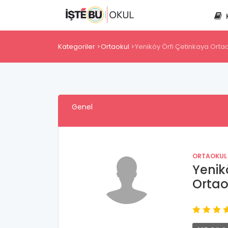
Kategoriler
Ortaokul
Yeniköy Örfi Çetinkaya Orta
Genel
ORTAOKUL
Yenik
Ortao