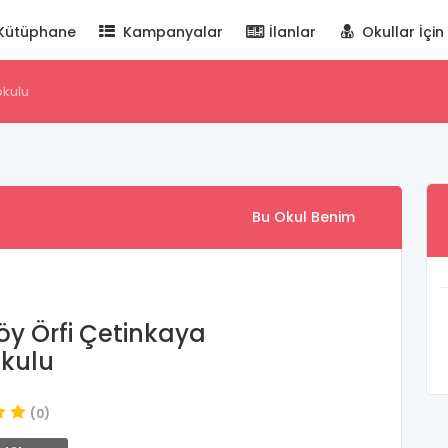
Kütüphane
Kampanyalar
İlanlar
Okullar İçin
okulu
Bu Okul Benim
öy Örfi Çetinkaya
kulu
(0)