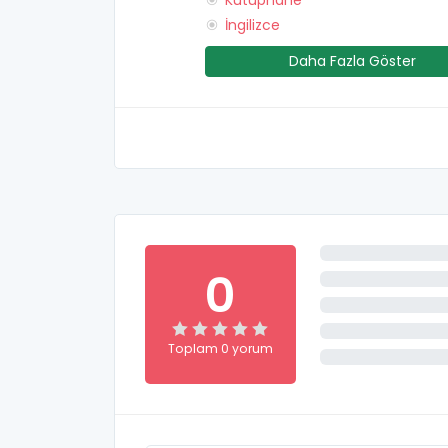
Kütüphane
İngilizce
Daha Fazla Göster
0
Toplam 0 yorum