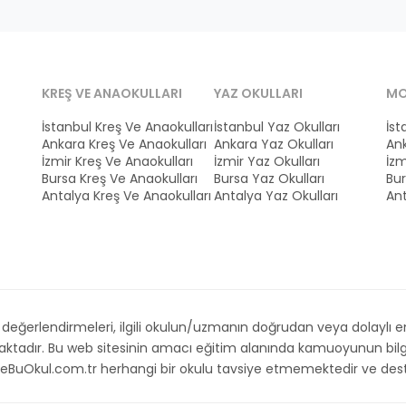
KREŞ VE ANAOKULLARI
YAZ OKULLARI
MO
İstanbul Kreş Ve Anaokulları
İstanbul Yaz Okulları
İst
Ankara Kreş Ve Anaokulları
Ankara Yaz Okulları
Ank
İzmir Kreş Ve Anaokulları
İzmir Yaz Okulları
İzm
Bursa Kreş Ve Anaokulları
Bursa Yaz Okulları
Bur
Antalya Kreş Ve Anaokulları
Antalya Yaz Okulları
Ant
ğerlendirmeleri, ilgili okulun/uzmanın doğrudan veya dolaylı emri,
maktadır. Bu web sitesinin amacı eğitim alanında kamuoyunun bilg
. İsteBuOkul.com.tr herhangi bir okulu tavsiye etmemektedir ve d