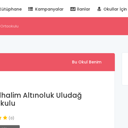
Kütüphane
Kampanyalar
İlanlar
Okullar İçin
 Ortaokulu
Bu Okul Benim
halim Altınoluk Uludağ
kulu
(0)