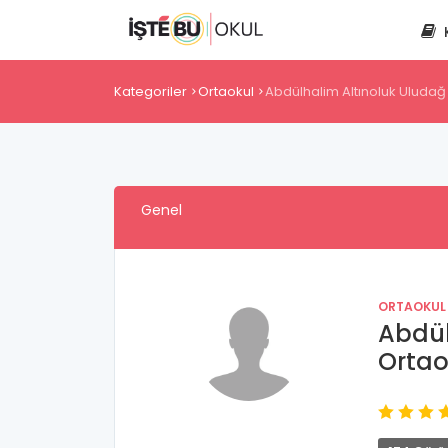
Kategoriler
Ortaokul
Abdülhalim Altınoluk Uludağ
Genel
ORTAOKUL
Abdül
Ortao